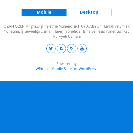
Mobile
Desktop
OZAN ÖZEN Mngm.Eng. (İşletme Mühendisi- ITU), Aydın Uni. Emlak ve Emlak
Yönetimi, İş Güvenliği Uzmanı, Enerji Yöneticisi, Bina ve Tesis Yöneticisi, Kat
Mülkiyeti Uzmanı
Powered by
WPtouch Mobile Suite for WordPress