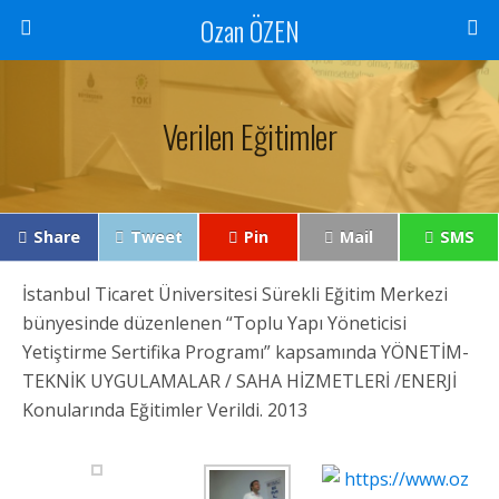
Ozan ÖZEN
Verilen Eğitimler
Share
Tweet
Pin
Mail
SMS
İstanbul Ticaret Üniversitesi Sürekli Eğitim Merkezi
bünyesinde düzenlenen “Toplu Yapı Yöneticisi
Yetiştirme Sertifika Programı” kapsamında YÖNETİM-
TEKNİK UYGULAMALAR / SAHA HİZMETLERİ /ENERJİ
Konularında Eğitimler Verildi. 2013