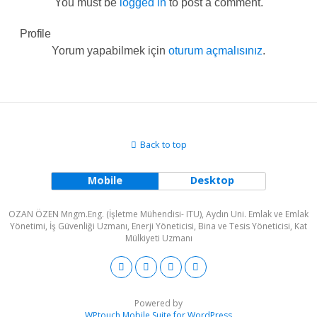
You must be
logged in
to post a comment.
Profile
Yorum yapabilmek için
oturum açmalısınız
.
Back to top
Mobile
Desktop
OZAN ÖZEN Mngm.Eng. (İşletme Mühendisi- ITU), Aydın Uni. Emlak ve Emlak
Yönetimi, İş Güvenliği Uzmanı, Enerji Yöneticisi, Bina ve Tesis Yöneticisi, Kat
Mülkiyeti Uzmanı
Powered by
WPtouch Mobile Suite for WordPress