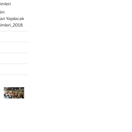
imleri
tim
ndan Yapılacak
çimleri_2018