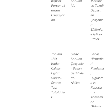
İlişkiler
Konusu
Merkez
Personell
İdi.
ve Teknik
erden
Departm
Oluşuyor
an
du.
Çalışanla
rı
Eğitimler
e İştirak
Ettiler.
Toplam
Sınav
Servis
180
Sonucu
Hizmetle
Kadar
Çalışanla
ri
Çalışan
r Başarı
Planlama
Eğitim
Sertifikla
,
Sonucu
rını
Uygulam
Sınava
Aldılar.
a ve
Tabi
Raporla
Tutuldula
ma
r
Yönteml
eri
(Teknik,