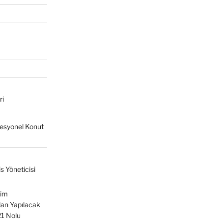
ri
fesyonel Konut
s Yöneticisi
tim
ndan Yapılacak
21 Nolu