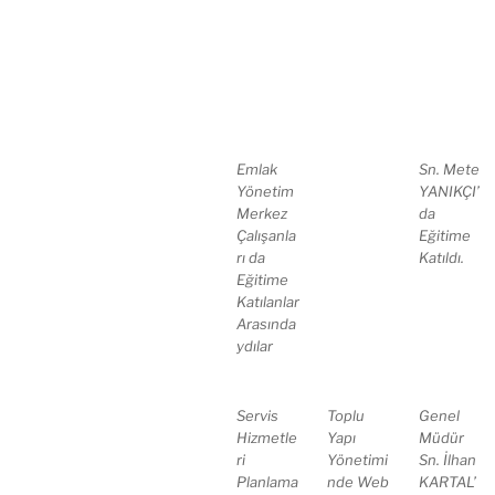
Emlak
Sn. Mete
Yönetim
YANIKÇI’
Merkez
da
Çalışanla
Eğitime
rı da
Katıldı.
Eğitime
Katılanlar
Arasında
ydılar
Servis
Toplu
Genel
Hizmetle
Yapı
Müdür
ri
Yönetimi
Sn. İlhan
Planlama
nde Web
KARTAL’