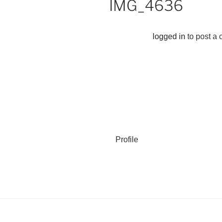
IMG_4636
logged in
to post a
Profile