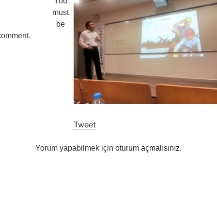
You
must
be
 comment.
Tweet
Yorum yapabilmek için
oturum açmalısınız
.