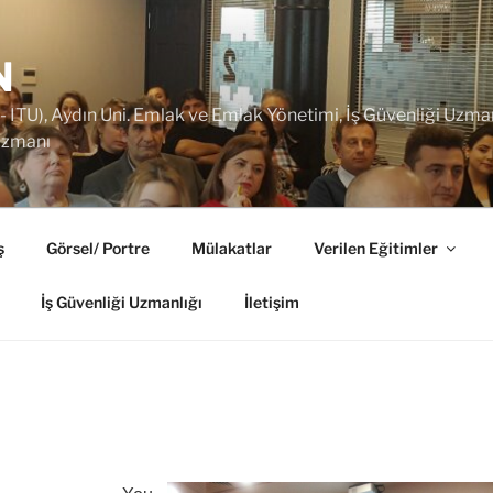
N
TU), Aydın Uni. Emlak ve Emlak Yönetimi, İş Güvenliği Uzmanı,
 Uzmanı
ş
Görsel/ Portre
Mülakatlar
Verilen Eğitimler
İş Güvenliği Uzmanlığı
İletişim