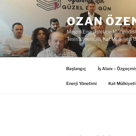
İçeriğe
geç
OZAN ÖZE
Mngm.Eng. (İşletme Mühendisi- I
Tesis Yöneticisi, Kat Mülkiyeti
Başlangıç
İş Alanı – Özgeçmi
Enerji Yönetimi
Kat Mülkiyeti