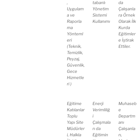
,
tabanlı
da
Uygulam
Yönetim
Çalışanla
a ve
Sistemi
ra Örnek
Raporla
Kullanımı
Olarak İlk
ma
Kurda
Yönteml
Eğitimler
eri
e İştirak
(Teknik,
Ettiler.
Temizlik,
Peyzaj,
Güvenlik,
Gece
Hizmetle
ri )
Eğitime
Enerji
Muhaseb
Katılanlar
Verimliliğ
e
Toplu
i
Departm
Yapı Site
Çalışmala
anı
Müdürler
rı da
Çalışanla
i, Halkla
Eğitimin
rı,