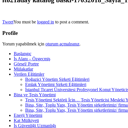
Tweet
You must be
logged in
to post a comment.
Profile
Yorum yapabilmek için
oturum açmalısınız
.
Başlangıç
İş Alanı – Özgeçmiş
Görsel/ Portre
Mülakatlar
Verilen Eğitimler
Boğaziçi Yönetim Şirketi Eğitimleri
Emlak Yönetimi Şirketi Eğitimleri
İstanbul Ticaret Üniversitesi Profesyonel Konut Yöneticis
Bina ve Tesis Yönetimi
Tesis Yönetimi Sektörü İçin… Tesis Yöneticisi Mesleki 
Bina, Site, Toplu Yapı, Tesis Yönetim şirketlerimiz/ fi
Bina, Site, Toplu Yapı, Tesis Yönetim şirketlerimiz/ fir
Enerji Yönetimi
Kat Mülkiyeti
İş Güvenliği Uzmanlığı