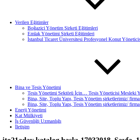
Verilen Eğitimler
Boğaziçi Yönetim Şirketi Eğitimleri
Emlak Yönetimi Şirketi Eğitimleri
İstanbul Ticaret Üniversitesi Profesyonel Konut Yöneticis
Bina ve Tesis Yönetimi
Tesis Yönetimi Sektörü İçin… Tesis Yöneticisi Mesleki 
Bina, Site, Toplu Yapı, Tesis Yönetim şirketlerimiz/ fi
Bina, Site, Toplu Yapı, Tesis Yönetim şirketlerimiz/ fir
Enerji Yönetimi
Kat Mülkiyeti
İş Güvenliği Uzmanlığı
İletişim
ito21aday katalog baskı-17032018_Sayfa_1