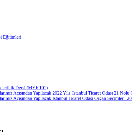
i Eğitimleri
Yeterlilik Dersi (MYK101)
rmalarımız Açısından Yapılacak 2022 Yılı İstanbul Ticaret Odası 21 No
malarımız Açısından Yapılacak İstanbul Ticaret Odası Organ Seçimleri_2
2