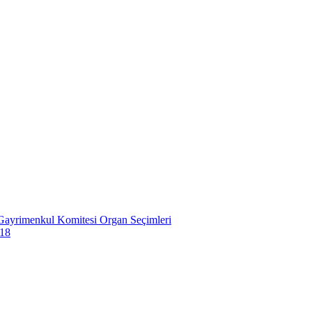
lu Gayrimenkul Komitesi Organ Seçimleri
018