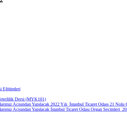
i Eğitimleri
Yeterlilik Dersi (MYK101)
rmalarımız Açısından Yapılacak 2022 Yılı İstanbul Ticaret Odası 21 No
malarımız Açısından Yapılacak İstanbul Ticaret Odası Organ Seçimleri_2