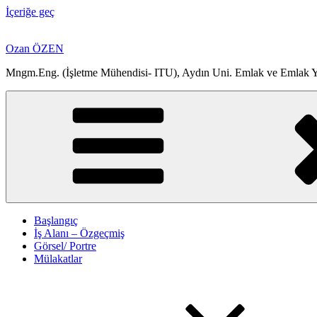
İçeriğe geç
Ozan ÖZEN
Mngm.Eng. (İşletme Mühendisi- ITU), Aydın Uni. Emlak ve Emlak Yön
Başlangıç
İş Alanı – Özgeçmiş
Görsel/ Portre
Mülakatlar